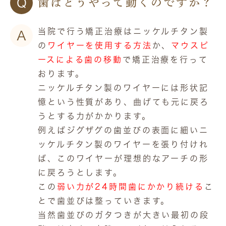
Q
歯はどうやって動くのですか？
当院で行う矯正治療はニッケルチタン製
A
の
ワイヤーを使用する方法
か、
マウスピ
ースによる歯の移動
で矯正治療を行って
おります。
ニッケルチタン製のワイヤーには形状記
憶という性質があり、曲げても元に戻ろ
うとする力がかかります。
例えばジグザグの歯並びの表面に細いニ
ッケルチタン製のワイヤーを張り付けれ
ば、このワイヤーが理想的なアーチの形
に戻ろうとします。
この
弱い力が24時間歯にかかり続ける
こ
とで歯並びは整っていきます。
当然歯並びのガタつきが大きい最初の段