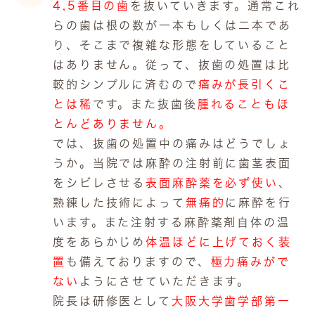
4,5番目の歯
を抜いていきます。通常これ
らの歯は根の数が一本もしくは二本であ
り、そこまで複雑な形態をしていること
はありません。従って、抜歯の処置は比
較的シンプルに済むので
痛みが長引くこ
とは稀
です。また抜歯後
腫れることもほ
とんどありません。
では、抜歯の処置中の痛みはどうでしょ
うか。当院では麻酔の注射前に歯茎表面
をシビレさせる
表面麻酔薬を必ず使い
、
熟練した技術によって
無痛的
に麻酔を行
います。また注射する麻酔薬剤自体の温
度をあらかじめ
体温ほどに上げておく装
置
も備えておりますので、
極力痛みがで
ない
ようにさせていただきます。
院長は研修医として
大阪大学歯学部第一