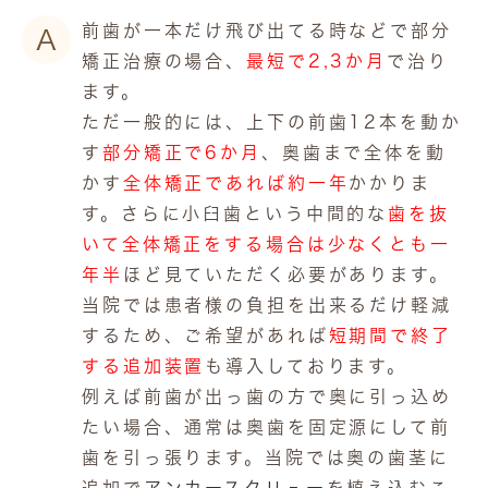
前歯が一本だけ飛び出てる時などで部分
A
矯正治療の場合、
最短で2,3か月
で治り
ます。
ただ一般的には、上下の前歯12本を動か
す
部分矯正で6か月
、奥歯まで全体を動
かす
全体矯正であれば約一年
かかりま
す。さらに小臼歯という中間的な
歯を抜
いて全体矯正をする場合は少なくとも一
年半
ほど見ていただく必要があります。
当院では患者様の負担を出来るだけ軽減
するため、ご希望があれば
短期間で終了
する追加装置
も導入しております。
例えば前歯が出っ歯の方で奥に引っ込め
たい場合、通常は奥歯を固定源にして前
歯を引っ張ります。当院では奥の歯茎に
追加で
アンカースクリュー
を植え込むこ