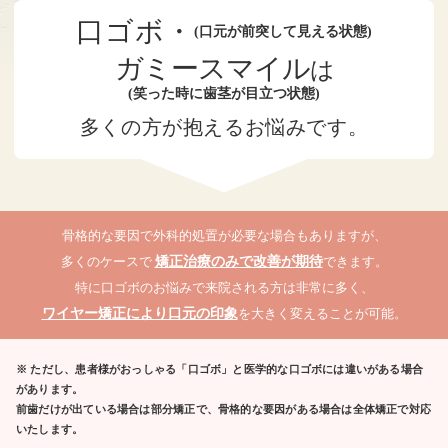
口ゴボ・
(口元が前突して見える状態)
ガミースマイル
は
(笑った時に歯茎が目立つ状態)
多くの方が抱えるお悩みです。
！
多
く
あります
が
ス
骨格的な要因で外科的処置が必要な場合もありますが、
多くのケースで
矯正治療のみで改善が期待
できます。
特に口ゴボのお悩みで来院される方は非常に多く、
ワイヤー矯正により口元の印象
を大きく変えることが可能。
※ ただし、患者様がおっしゃる「口ゴボ」と医学的な口ゴボには違いがある場合
があります。
前歯だけが出ている場合は部分矯正で、骨格的な要因がある場合は全体矯正で対応
いたします。