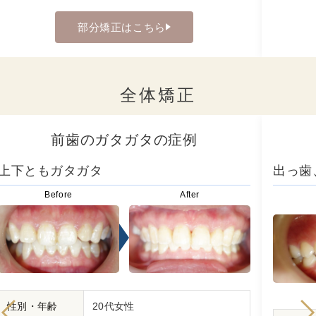
部分矯正はこちら
全体矯正
前歯のガタガタの症例
上下ともガタガタ
出っ歯
Before
After
性別・年齢
20代女性