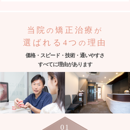
当院
矯正治療
の
が
選ばれる4つ
理由
の
価格・スピード・技術・通いやすさ
すべてに理由があります
01