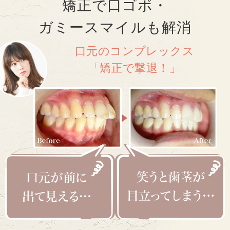
矯正
で
口ゴボ・
ガミースマイル
も
解消
口元のコンプレックス
「矯正で撃退！」