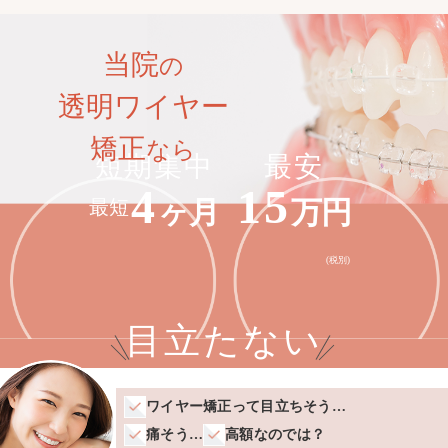
当院
の
透明ワイヤー
矯正
なら
短期集中
最安
4
15
ヶ月
万円
最短
(税別)
目立たない
ワイヤー矯正って目立ちそう…
痛そう…
高額なのでは？