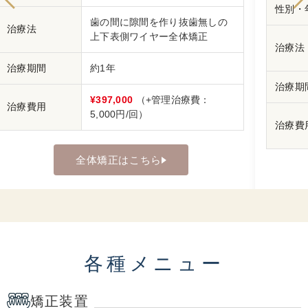
性別・
歯の間に隙間を作り抜歯無しの
治療法
上下表側ワイヤー全体矯正
治療法
治療期間
約1年
治療期
¥397,000
（+管理治療費：
治療費用
5,000円/回）
治療費
全体矯正はこちら
各種メニュー
矯正装置