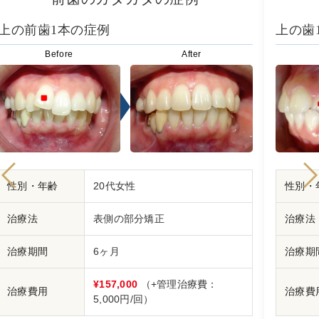
上の前歯1本の症例
上の歯
Before
After
性別・年齢
20代女性
性別・
治療法
表側の部分矯正
治療法
治療期間
6ヶ月
治療期
¥157,000
（+管理治療費：
治療費用
治療費
5,000円/回）