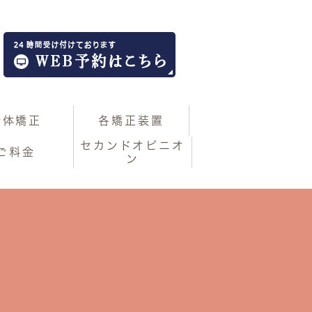
全体矯正
各矯正装置
セカンドオピニオ
ご料金
ン