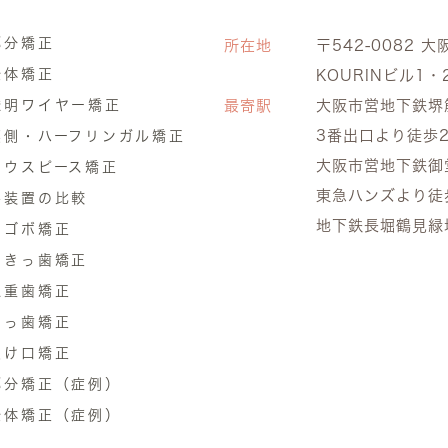
部分矯正
所在地
〒542-0082
大
全体矯正
KOURINビル1・
透明ワイヤー矯正
最寄駅
大阪市営地下鉄堺
3番出口より徒歩
裏側・ハーフリンガル矯正
大阪市営地下鉄御
マウスピース矯正
東急ハンズより徒
各装置の比較
地下鉄長堀鶴見緑
口ゴボ矯正
すきっ歯矯正
八重歯矯正
出っ歯矯正
受け口矯正
部分矯正（症例）
全体矯正（症例）